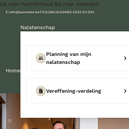
Ga naar hoofdinhoud
Ga naar voettekst
E:
info@bannister.be
T:
03/369.28.00
KBO:
0543.311.054
Nalatenschap
Planning van mijn
nalatenschap
Home
Vereffening-verdeling