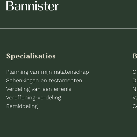
Specialisaties
B
Planning van mijn nalatenschap
O
Schenkingen en testamenten
D
Verdeling van een erfenis
N
Vereffening-verdeling
V
Bemiddeling
C